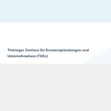
Thüringer Zentrum für Existenzgründungen und
Unternehmertum (ThEx)
Gustav-Freytag-Straße 1, 99096 Erfurt
Telefon 08 00 0 / 84 39 33
E-Mail
info@thex.de